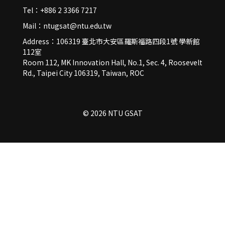
Tel：+886 2 3366 7217
Mail：ntugsat@ntu.edu.tw
Address：106319 臺北市大安區羅斯福路四段1號 學新館
112室
Room 112, MK Innovation Hall, No.1, Sec. 4, Roosevelt
Rd., Taipei City 106319, Taiwan, ROC
© 2026 NTU GSAT