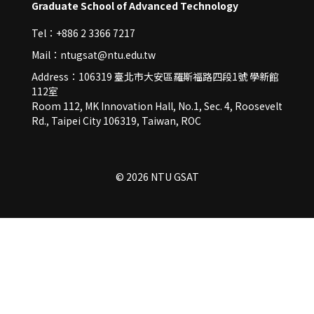
Graduate School of Advanced Technology
Tel：+886 2 3366 7217
Mail：ntugsat@ntu.edu.tw
Address：106319 臺北市大安區羅斯福路四段1號 學新館
112室
Room 112, MK Innovation Hall, No.1, Sec. 4, Roosevelt
Rd., Taipei City 106319, Taiwan, ROC
© 2026 NTU GSAT