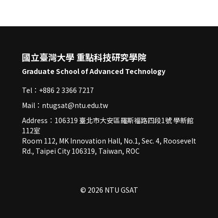
國立臺灣大學 重點科技研究學院
Graduate School of Advanced Technology
Tel：+886 2 3366 7217
Mail：ntugsat@ntu.edu.tw
Address：106319 臺北市大安區羅斯福路四段1號 學新館
112室
Room 112, MK Innovation Hall, No.1, Sec. 4, Roosevelt
Rd., Taipei City 106319, Taiwan, ROC
© 2026 NTU GSAT